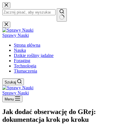
Przejdź
do
treści
Brak
wyników
Sprawy Nauki
Strona główna
Nauka
Dzikie rośliny jadalne
Foraging
Technologia
Tłumaczenia
Szukaj
Sprawy Nauki
Menu
Jak dodać obserwację do GRej:
dokumentacja krok po kroku