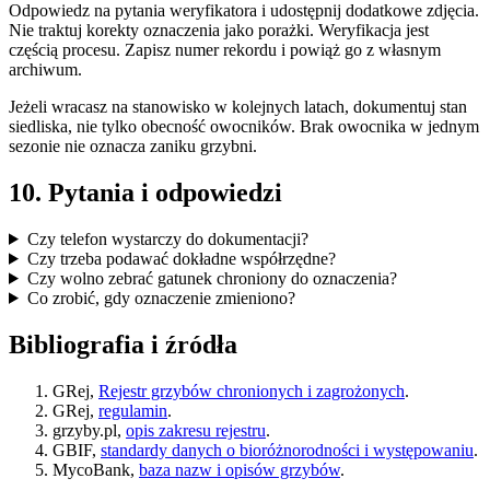
Odpowiedz na pytania weryfikatora i udostępnij dodatkowe zdjęcia.
Nie traktuj korekty oznaczenia jako porażki. Weryfikacja jest
częścią procesu. Zapisz numer rekordu i powiąż go z własnym
archiwum.
Jeżeli wracasz na stanowisko w kolejnych latach, dokumentuj stan
siedliska, nie tylko obecność owocników. Brak owocnika w jednym
sezonie nie oznacza zaniku grzybni.
10. Pytania i odpowiedzi
Czy telefon wystarczy do dokumentacji?
Czy trzeba podawać dokładne współrzędne?
Czy wolno zebrać gatunek chroniony do oznaczenia?
Co zrobić, gdy oznaczenie zmieniono?
Bibliografia i źródła
GRej,
Rejestr grzybów chronionych i zagrożonych
.
GRej,
regulamin
.
grzyby.pl,
opis zakresu rejestru
.
GBIF,
standardy danych o bioróżnorodności i występowaniu
.
MycoBank,
baza nazw i opisów grzybów
.