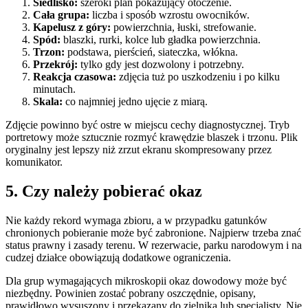
Siedlisko:
szeroki plan pokazujący otoczenie.
Cała grupa:
liczba i sposób wzrostu owocników.
Kapelusz z góry:
powierzchnia, łuski, strefowanie.
Spód:
blaszki, rurki, kolce lub gładka powierzchnia.
Trzon:
podstawa, pierścień, siateczka, włókna.
Przekrój:
tylko gdy jest dozwolony i potrzebny.
Reakcja czasowa:
zdjęcia tuż po uszkodzeniu i po kilku
minutach.
Skala:
co najmniej jedno ujęcie z miarą.
Zdjęcie powinno być ostre w miejscu cechy diagnostycznej. Tryb
portretowy może sztucznie rozmyć krawędzie blaszek i trzonu. Plik
oryginalny jest lepszy niż zrzut ekranu skompresowany przez
komunikator.
5. Czy należy pobierać okaz
Nie każdy rekord wymaga zbioru, a w przypadku gatunków
chronionych pobieranie może być zabronione. Najpierw trzeba znać
status prawny i zasady terenu. W rezerwacie, parku narodowym i na
cudzej działce obowiązują dodatkowe ograniczenia.
Dla grup wymagających mikroskopii okaz dowodowy może być
niezbędny. Powinien zostać pobrany oszczędnie, opisany,
prawidłowo wysuszony i przekazany do zielnika lub specjalisty. Nie