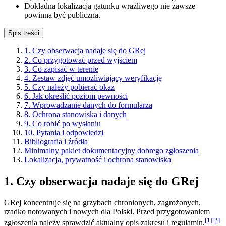
Dokładna lokalizacja gatunku wrażliwego nie zawsze
powinna być publiczna.
Spis treści
1. Czy obserwacja nadaje się do GRej
2. Co przygotować przed wyjściem
3. Co zapisać w terenie
4. Zestaw zdjęć umożliwiający weryfikację
5. Czy należy pobierać okaz
6. Jak określić poziom pewności
7. Wprowadzanie danych do formularza
8. Ochrona stanowiska i danych
9. Co robić po wysłaniu
10. Pytania i odpowiedzi
Bibliografia i źródła
Minimalny pakiet dokumentacyjny dobrego zgłoszenia
Lokalizacja, prywatność i ochrona stanowiska
1. Czy obserwacja nadaje się do GRej
GRej koncentruje się na grzybach chronionych, zagrożonych,
rzadko notowanych i nowych dla Polski. Przed przygotowaniem
[1]
[2]
zgłoszenia należy sprawdzić aktualny opis zakresu i regulamin.