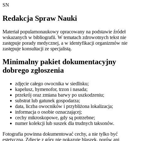
SN
Redakcja Spraw Nauki
Materiał popularnonaukowy opracowany na podstawie źródeł
wskazanych w bibliografii. W tematach zdrowotnych tekst nie
zastępuje porady medycznej, a w identyfikacji organizmów nie
zastępuje konsultacji ze specjalistą.
Minimalny pakiet dokumentacyjny
dobrego zgłoszenia
zdjęcie całego owocnika w siedlisku;
kapelusz, hymenofor, trzon i nasada;
przekrój oraz zmiana barwy po uszkodzeniu;
substrat lub gatunek gospodarza;
data, liczba owocników i przybliżona lokalizacja;
informacja o osobie oznaczającej;
cechy mikroskopowe, gdy są potrzebne;
numer kolekcji lub suszek dla trudnych taksonów.
Fotografia powinna dokumentować cechy, a nie tylko być
estetyczna. Zdjęcie z góry nie pokazuje blaszek, porów ani