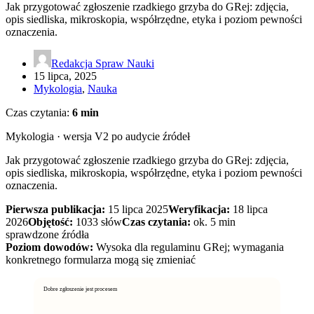
Jak przygotować zgłoszenie rzadkiego grzyba do GRej: zdjęcia,
opis siedliska, mikroskopia, współrzędne, etyka i poziom pewności
oznaczenia.
Redakcja Spraw Nauki
15 lipca, 2025
Mykologia
,
Nauka
Czas czytania:
6 min
Mykologia · wersja V2 po audycie źródeł
Jak przygotować zgłoszenie rzadkiego grzyba do GRej: zdjęcia,
opis siedliska, mikroskopia, współrzędne, etyka i poziom pewności
oznaczenia.
Pierwsza publikacja:
15 lipca 2025
Weryfikacja:
18 lipca
2026
Objętość:
1033 słów
Czas czytania:
ok. 5 min
sprawdzone źródła
Poziom dowodów:
Wysoka dla regulaminu GRej; wymagania
konkretnego formularza mogą się zmieniać
Dobre zgłoszenie jest procesem