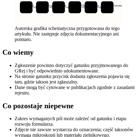
Obserwacja
Dokumentacja cech
Oznaczenie
Formularz GRej
Weryfikacja
Rekord lub korekta
Autorska grafika schematyczna przygotowana do tego
artykułu. Nie zastępuje zdjęcia dokumentacyjnego ani
pomiaru.
Co wiemy
Zgłoszenie powinno dotyczyć gatunku przyjmowanego do
GRej i być odpowiednio udokumentowane.
Na stronie gatunku przycisk dodania zgłoszenia pojawia się
tam, gdzie takson jest zgłaszalny.
Dane mogą być cytowane w publikacjach zgodnie z zasadami
rejestru.
Co pozostaje niepewne
Zakres wymaganych pól może zależeć od gatunku i etapu
rozwoju formularza.
Zdjęcie nie zawsze wystarcza do oznaczenia; część taksonów
wymaga mikroskopii lub materiału zielnikowego.