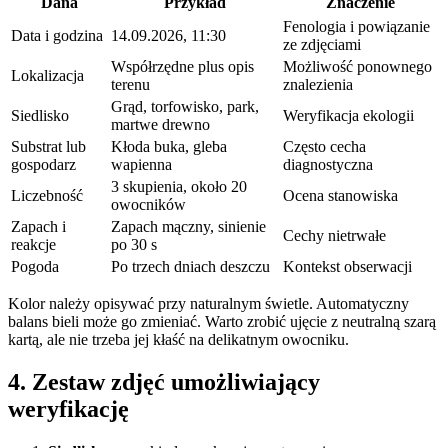
Dana
Przykład
Znaczenie
Tabela:
Fenologia i powiązanie
Data i godzina
14.09.2026, 11:30
Tabela
ze zdjęciami
w
Współrzędne plus opis
Możliwość ponownego
Lokalizacja
artykule
terenu
znalezienia
Grąd, torfowisko, park,
Siedlisko
Weryfikacja ekologii
martwe drewno
Substrat lub
Kłoda buka, gleba
Często cecha
gospodarz
wapienna
diagnostyczna
3 skupienia, około 20
Liczebność
Ocena stanowiska
owocników
Zapach i
Zapach mączny, sinienie
Cechy nietrwałe
reakcje
po 30 s
Pogoda
Po trzech dniach deszczu
Kontekst obserwacji
Kolor należy opisywać przy naturalnym świetle. Automatyczny
balans bieli może go zmieniać. Warto zrobić ujęcie z neutralną szarą
kartą, ale nie trzeba jej kłaść na delikatnym owocniku.
4. Zestaw zdjęć umożliwiający
weryfikację